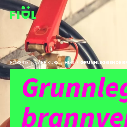
FORSIDE
VÅRE KURS
HMS
GRUNNLEGGENDE B
Grunnle
brannve