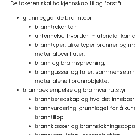
Deltakeren skal ha kjennskap til og forstå
grunnleggende brannteori
branntrekanten,
antennelse: hvordan materialer kan 
branntyper: ulike typer branner og ma
materialoverflater,
brann og brannspredning,
branngasser og farer: sammensetnin
materialene i brannobjektet.
brannbekjempelse og brannvernutstyr
brannberedskap og hva det innebær
brannvurdering: grunnlaget for å kunn
branntilløp,
brannklasser og brannslokningsappar