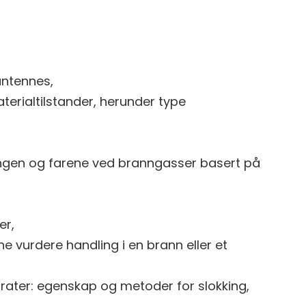
antennes,
terialtilstander, herunder type
gen og farene ved branngasser basert på
er,
e vurdere handling i en brann eller et
ater: egenskap og metoder for slokking,