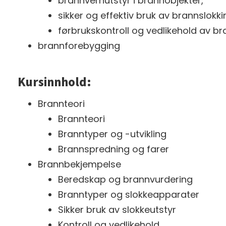
brannvernutstyr i brannobjekter,
sikker og effektiv bruk av brannslokk
førbrukskontroll og vedlikehold av br
brannforebygging
Kursinnhold:
Brannteori
Brannteori
Branntyper og -utvikling
Brannspredning og farer
Brannbekjempelse
Beredskap og brannvurdering
Branntyper og slokkeapparater
Sikker bruk av slokkeutstyr
Kontroll og vedlikehold