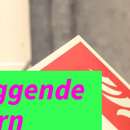
RANNVERN
ggende
rn