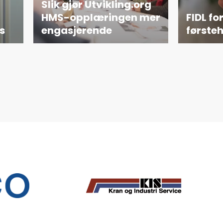
Slik gjør Utvikling.org
HMS-opplæringen mer
FIDL fo
s
engasjerende
førsteh