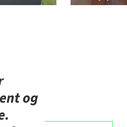
r
ent og
e.