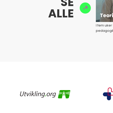
SE
ALLE
Teor
I fem uker
pedagogik
kommunika
vært en de
deres opp
hos FIDL.