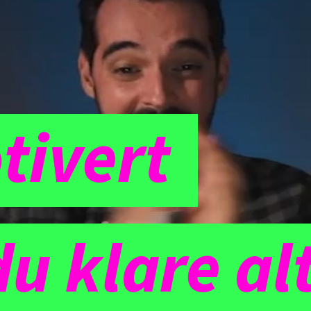
tivert
TIVASJONS
GARANTI
u klare al