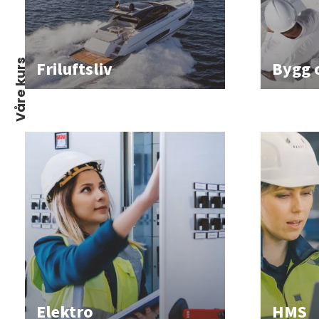
Våre kurs
Friluftsliv
Bygg 
Elektro
HMS