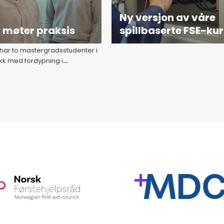
Ny versjon av våre
i møter praksis
spillbaserte FSE-kur
 har to mastergradsstudenter i
k med fordypning i
sjon, design og læring (KDL),
l av FIDL-teamet. Les mer om
levelse av praksisperioden