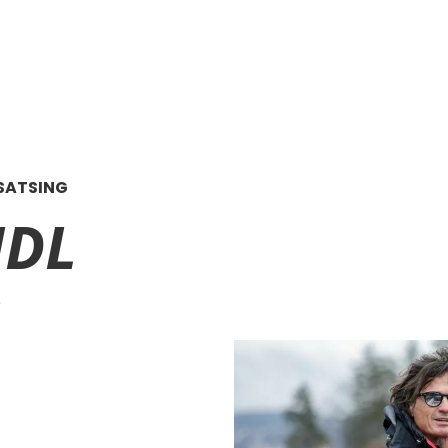
 SATSING
IDL
g