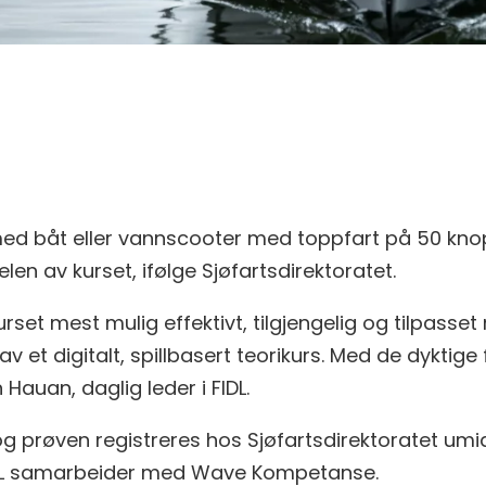
ed båt eller vannscooter med toppfart på 50 knop e
len av kurset, ifølge Sjøfartsdirektoratet.
set mest mulig effektivt, tilgjengelig og tilpasset m
av et digitalt, spillbasert teorikurs. Med de dyktig
 Hauan, daglig leder i FIDL.
, og prøven registreres hos Sjøfartsdirektoratet umi
r FIDL samarbeider med Wave Kompetanse.