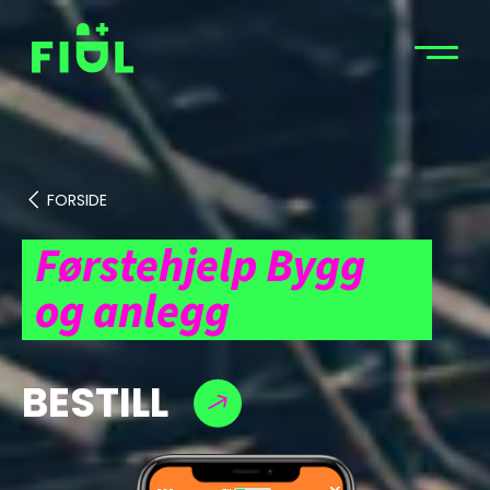
FORSIDE
Førstehjelp Bygg
og anlegg
BESTILL